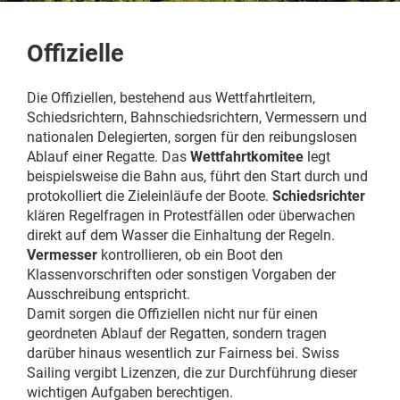
Offizielle
Die Offiziellen, bestehend aus Wettfahrtleitern,
Schiedsrichtern, Bahnschiedsrichtern, Vermessern und
nationalen Delegierten, sorgen für den reibungslosen
Ablauf einer Regatte. Das
Wettfahrtkomitee
legt
beispielsweise die Bahn aus, führt den Start durch und
protokolliert die Zieleinläufe der Boote.
Schiedsrichter
klären Regelfragen in Protestfällen oder überwachen
direkt auf dem Wasser die Einhaltung der Regeln.
Vermesser
kontrollieren, ob ein Boot den
Klassenvorschriften oder sonstigen Vorgaben der
Ausschreibung entspricht.
Damit sorgen die Offiziellen nicht nur für einen
geordneten Ablauf der Regatten, sondern tragen
darüber hinaus wesentlich zur Fairness bei. Swiss
Sailing vergibt Lizenzen, die zur Durchführung dieser
wichtigen Aufgaben berechtigen.